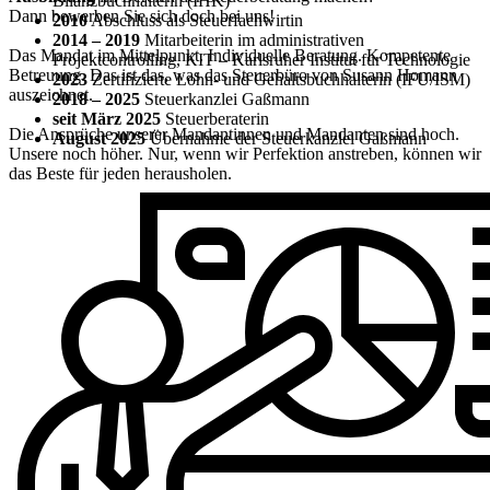
Bilanzbuchhalterin (IHK)“
Dann bewerben Sie sich doch bei uns!
2010
Abschluss als Steuerfachwirtin
2014 – 2019
Mitarbeiterin im administrativen
Das Mandat im Mittelpunkt.
Individuelle Beratung. Kompetente
Projektcontrolling, KIT – Karlsruher Institut für Technologie
Betreuung. Das ist das, was das Steuerbüro von Susann Homann
2023
Zertifizierte Lohn- und Gehaltsbuchhalterin (IFU/ISM)
auszeichnet.
2018 – 2025
Steuerkanzlei Gaßmann
seit März 2025
Steuerberaterin
Die Ansprüche unserer Mandantinnen und Mandanten sind hoch.
August 2025
Übernahme der Steuerkanzlei Gaßmann
Unsere noch höher. Nur, wenn wir Perfektion anstreben, können wir
das Beste für jeden herausholen.