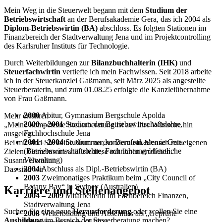
Mein Weg in die Steuerwelt begann mit dem
Studium der
Betriebswirtschaft
an der Berufsakademie Gera, das ich 2004 als
Diplom-Betriebswirtin (BA)
abschloss. Es folgten Stationen im
Finanzbereich der Stadtverwaltung Jena und im Projektcontrolling
des Karlsruher Instituts für Technologie.
Durch Weiterbildungen zur
Bilanzbuchhalterin (IHK)
und
Steuerfachwirtin
vertiefte ich mein Fachwissen. Seit 2018 arbeite
ich in der Steuerkanzlei Gaßmann, seit März 2025 als angestellte
Steuerberaterin, und zum 01.08.25 erfolgte die Kanzleiübernahme
von Frau Gaßmann.
2000
Abitur, Gymnasium Bergschule Apolda
Mehr erfahren
2000 – 2001
Studium der Betriebswirtschaftslehre,
„Meine kompetente Steuerberatung ist auf Ihre Wünsche hin
Fachhochschule Jena
ausgelegt.
2001 – 2004
Studium an der Berufsakademie Gera
Bei mir sind Sie keine Nummer, sondern ein Mensch mit eigenen
(Betriebswirtschaftslehre, Fachrichtung öffentliche
Zielen. Gemeinsam will ich diese mit Ihnen erreichen.“
Verwaltung)
Susann Homann
2004
Abschluss als Dipl.-Betriebswirtin (BA)
Das sind wir
2003
Zweimonatiges Praktikum beim „City Council of
Botany Bay“ in Sydney (Australien)
Karriere und Stellenangebot
2004 – 2009
Mitarbeiterin im Fachbereich Finanzen,
Stadtverwaltung Jena
Suchen Sie eine neue
Herausforderung
oder wollen Sie eine
2008
Weiterbildung und Abschluss als „Geprüfte
Ausbildung
im Bereich der Steuerberatung machen?